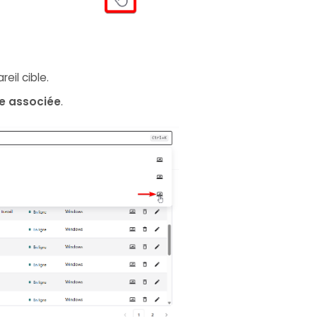
eil cible.
de associée
.