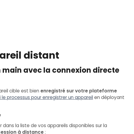
reil distant
main avec la connexion directe
reil cible est bien
enregistré sur votre plateforme
i le processus pour enregistrer un appareil
en déployant
e
r dans la liste de vos appareils disponibles sur la
session à distance
: