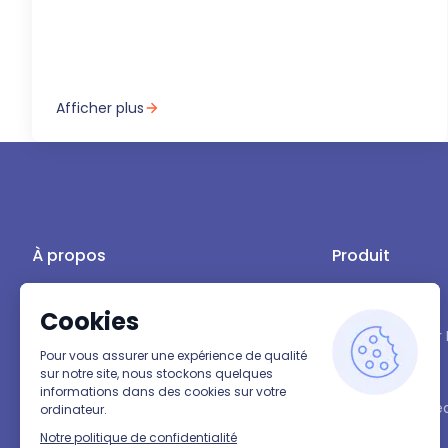
Afficher plus
À propos
Produit
Fonctionnalités
Adoptez la fluidité d’un support à distance
sans installation, sans friction, et 100%
Pourquoi choisi
sécurisé !
Tarifs
Alternative à T